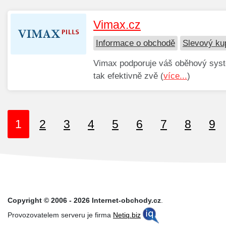
Vimax.cz
Informace o obchodě
Slevový ku
Vimax podporuje váš oběhový syst
tak efektivně zvě (
více...
)
1
2
3
4
5
6
7
8
9
Copyright © 2006 - 2026 Internet-obchody.cz
.
Provozovatelem serveru je firma
Netiq.biz