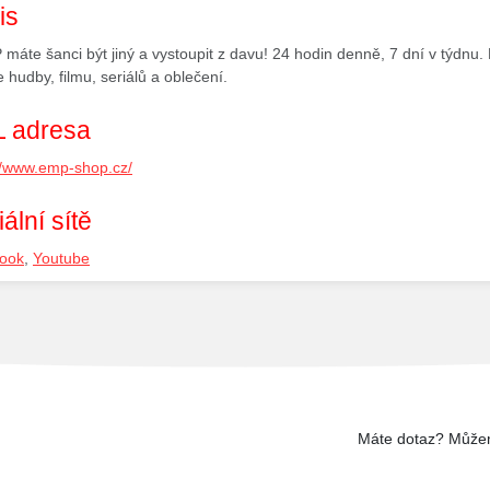
is
máte šanci být jiný a vystoupit z davu! 24 hodin denně, 7 dní v týdnu.
e hudby, filmu, seriálů a oblečení.
 adresa
//www.emp-shop.cz/
ální sítě
ook
,
Youtube
Máte dotaz? Může