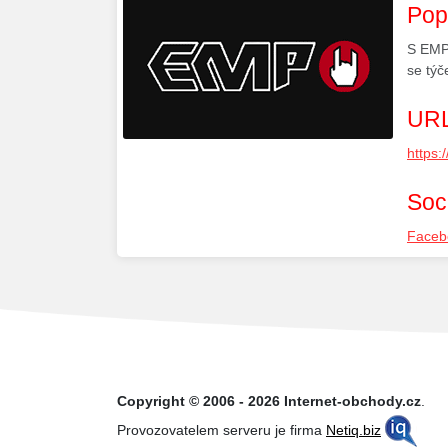
Pop
S EMP 
se týč
URL
https:
Soci
Faceb
Copyright © 2006 - 2026 Internet-obchody.cz
.
Provozovatelem serveru je firma
Netiq.biz