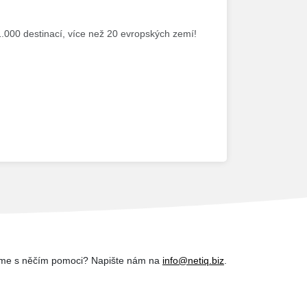
1.000 destinací, více než 20 evropských zemí!
me s něčím pomoci? Napište nám na
info@netiq.biz
.