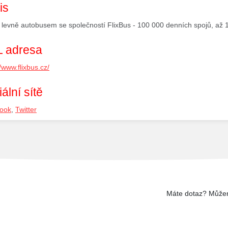
is
 levně autobusem se společností FlixBus - 100 000 denních spojů, až 
 adresa
//www.flixbus.cz/
ální sítě
ook
,
Twitter
Máte dotaz? Může