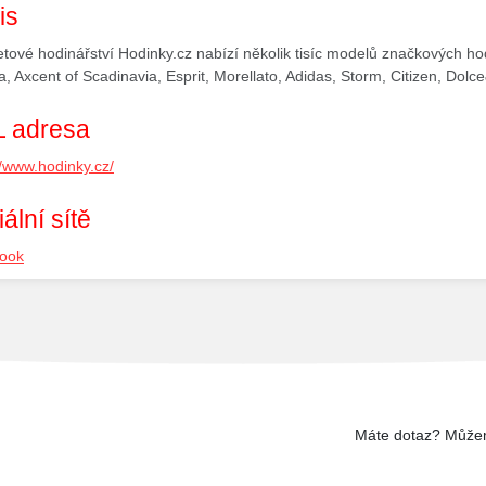
is
etové hodinářství Hodinky.cz nabízí několik tisíc modelů značkových ho
a, Axcent of Scadinavia, Esprit, Morellato, Adidas, Storm, Citizen, Dol
 adresa
//www.hodinky.cz/
ální sítě
ook
Máte dotaz? Může