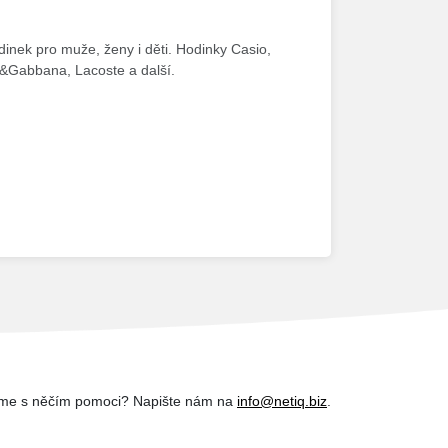
dinek pro muže, ženy i děti. Hodinky Casio,
ce&Gabbana, Lacoste a další.
me s něčím pomoci? Napište nám na
info@netiq.biz
.