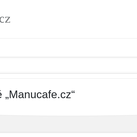
ě „Manucafe.cz“