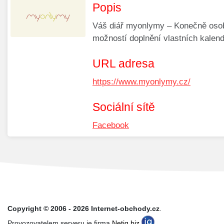
Popis
Váš diář myonlymy – Konečně osobn
možností doplnění vlastních kalen
URL adresa
https://www.myonlymy.cz/
Sociální sítě
Facebook
Copyright © 2006 - 2026 Internet-obchody.cz
.
Provozovatelem serveru je firma
Netiq.biz