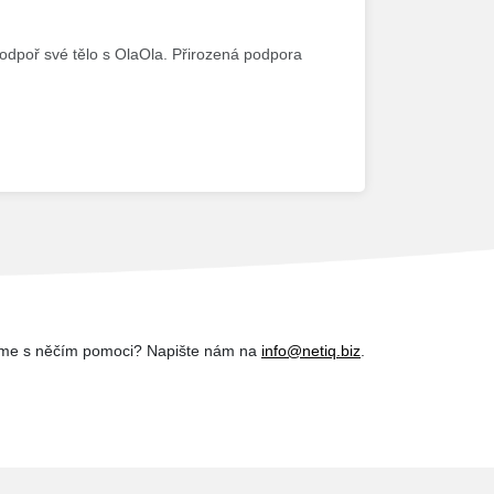
odpoř své tělo s OlaOla. Přirozená podpora
me s něčím pomoci? Napište nám na
info@netiq.biz
.