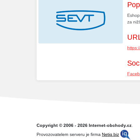
Pop
Eshop 
za niž
URL
https:/
Soci
Faceb
Copyright © 2006 - 2026 Internet-obchody.cz
.
Provozovatelem serveru je firma
Netiq.biz