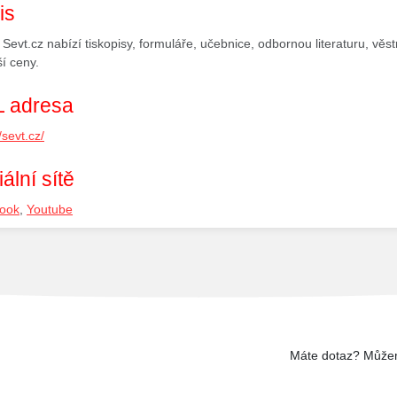
is
Sevt.cz nabízí tiskopisy, formuláře, učebnice, odbornou literaturu, věs
ší ceny.
 adresa
/sevt.cz/
ální sítě
ook
,
Youtube
Máte dotaz? Může