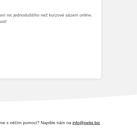
Není nic jednoduššího než kurzové sázení online.
ost!
me s něčím pomoci? Napište nám na
info@netiq.biz
.