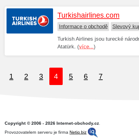
Turkishairlines.com
Informace o obchodě
Slevový ku
Turkish Airlines jsou turecké národ
Atatürk. (
více...
)
1
2
3
4
5
6
7
Copyright © 2006 - 2026 Internet-obchody.cz
.
Provozovatelem serveru je firma
Netiq.biz