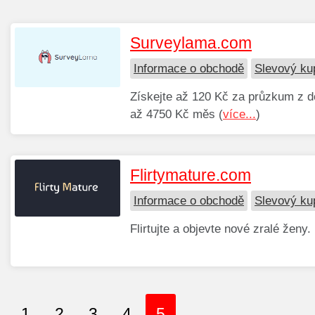
Surveylama.com
Informace o obchodě
Slevový k
Získejte až 120 Kč za průzkum z d
až 4750 Kč měs (
více...
)
Flirtymature.com
Informace o obchodě
Slevový ku
Flirtujte a objevte nové zralé ženy. 
1
2
3
4
5