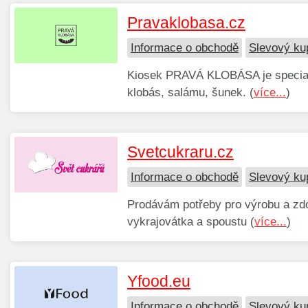
Pravaklobasa.cz
Informace o obchodě
Slevový ku
Kiosek PRAVÁ KLOBÁSA je speciali
klobás, salámu, šunek. (
více...
)
Svetcukraru.cz
Informace o obchodě
Slevový ku
Prodávám potřeby pro výrobu a zdo
vykrajovátka a spoustu (
více...
)
Yfood.eu
Informace o obchodě
Slevový ku