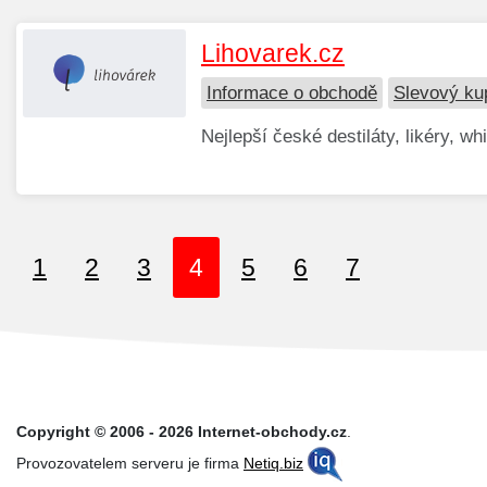
Lihovarek.cz
Informace o obchodě
Slevový ku
Nejlepší české destiláty, likéry, w
1
2
3
4
5
6
7
Copyright © 2006 - 2026 Internet-obchody.cz
.
Provozovatelem serveru je firma
Netiq.biz