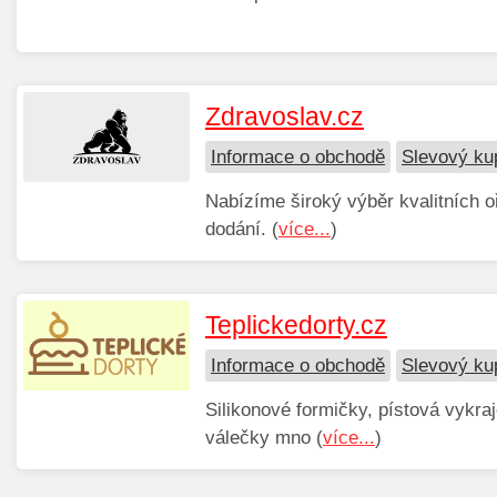
Zdravoslav.cz
Informace o obchodě
Slevový ku
Nabízíme široký výběr kvalitních 
dodání. (
více...
)
Teplickedorty.cz
Informace o obchodě
Slevový ku
Silikonové formičky, pístová vykraj
válečky mno (
více...
)