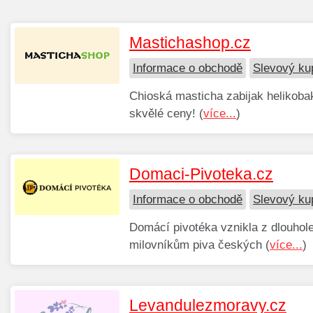
Mastichashop.cz
Informace o obchodě
Slevový ku
Chioská masticha zabijak helikobak
skvělé ceny! (
více...
)
Domaci-Pivoteka.cz
Informace o obchodě
Slevový ku
Domácí pivotéka vznikla z dlouhol
milovníkům piva českých (
více...
)
Levandulezmoravy.cz