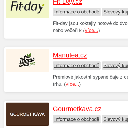
Fit-Day.cz
Informace o obchodě
Slevový ku
Fit-day jsou koktejly hotové do dvo
nebo večeři k (
více...
)
Manutea.cz
Informace o obchodě
Slevový ku
Prémiové jakostní sypané čaje z ce
trhu. (
více...
)
Gourmetkava.cz
Informace o obchodě
Slevový ku