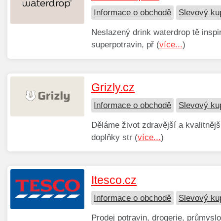
Informace o obchodě
Slevový ku
Neslazený drink waterdrop tě inspir
superpotravin, př (
více...
)
Grizly.cz
Informace o obchodě
Slevový ku
Děláme život zdravější a kvalitněj
doplňky str (
více...
)
Itesco.cz
Informace o obchodě
Slevový ku
Prodej potravin, drogerie, průmysl