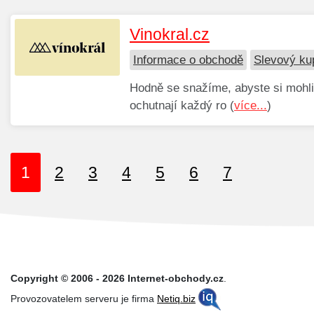
Vinokral.cz
Informace o obchodě
Slevový ku
Hodně se snažíme, abyste si mohli
ochutnají každý ro (
více...
)
1
2
3
4
5
6
7
Copyright © 2006 - 2026 Internet-obchody.cz
.
Provozovatelem serveru je firma
Netiq.biz