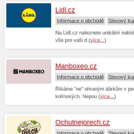
Lidl.cz
Informace o obchodě
Slevový kup
Na Lidl.cz naleznete unikátní nab
vše pro vaši d (
více...
)
Manboxeo.cz
Informace o obchodě
Slevový ku
Říkáme "ne" ohraným dárkům v pod
kolínských. Nepou (
více...
)
Ochutnejorech.cz
Informace o obchodě
Slevový ku