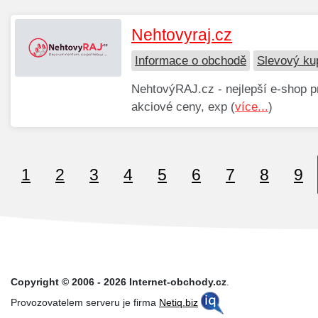
Nehtovyraj.cz
Informace o obchodě
Slevový ku
NehtovýRAJ.cz - nejlepší e-shop pr
akciové ceny, exp (
více...
)
1
2
3
4
5
6
7
8
9
Copyright © 2006 - 2026 Internet-obchody.cz
.
Provozovatelem serveru je firma
Netiq.biz