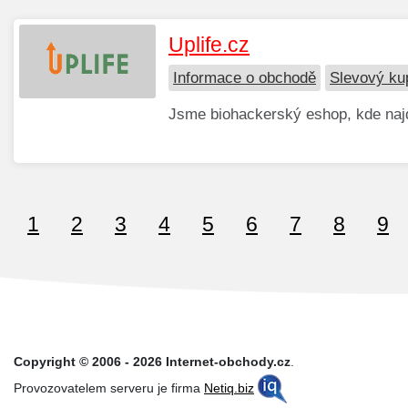
Uplife.cz
Informace o obchodě
Slevový ku
Jsme biohackerský eshop, kde najde
1
2
3
4
5
6
7
8
9
Copyright © 2006 - 2026 Internet-obchody.cz
.
Provozovatelem serveru je firma
Netiq.biz