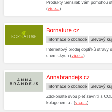
Produkty Sensilab vám pomohou stá
(
více...
)
Bornature.cz
Informace o obchodě
Slevový ku
Internetový prodej doplňků stravy s
chemických (
více...
)
Annabrandejs.cz
Informace o obchodě
Slevový ku
Zdokonalte svou pleť zevnitř s 
kolagenem a . (
více...
)