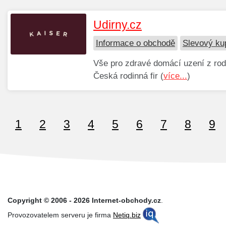
Udirny.cz
Informace o obchodě
Slevový ku
Vše pro zdravé domácí uzení z rodi
Česká rodinná fir (
více...
)
1
2
3
4
5
6
7
8
9
Copyright © 2006 - 2026 Internet-obchody.cz
.
Provozovatelem serveru je firma
Netiq.biz