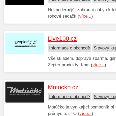
Nejmodernější zahradní nábytek let
rohové sedačk (
více...
)
Live100.cz
Informace o obchodě
Slevový ku
Vše skladem, doprava zdarma, gar
Zepter produkty. Kom (
více...
)
Motucko.cz
Informace o obchodě
Slevový ku
Motúčko je vynikající pomocník při
průmyslu. ✅ O (
více...
)