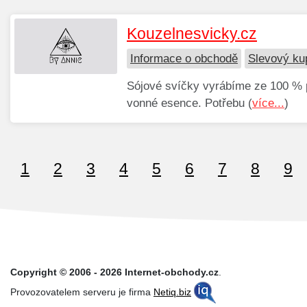
Kouzelnesvicky.cz
Informace o obchodě
Slevový ku
Sójové svíčky vyrábíme ze 100 % 
vonné esence. Potřebu (
více...
)
1
2
3
4
5
6
7
8
9
Copyright © 2006 - 2026 Internet-obchody.cz
.
Provozovatelem serveru je firma
Netiq.biz