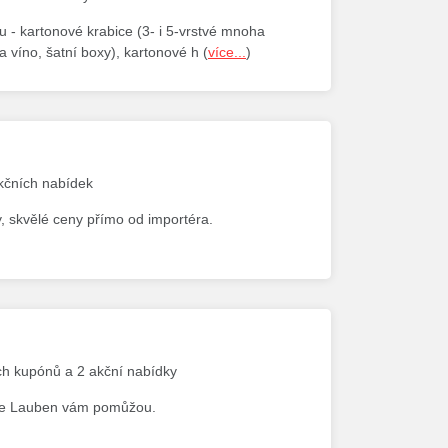
ku - kartonové krabice (3- i 5-vrstvé mnoha
a víno, šatní boxy), kartonové h (
více...
)
akčních nabídek
y, skvělé ceny přímo od importéra.
ých kupónů a 2 akční nabídky
biče Lauben vám pomůžou.