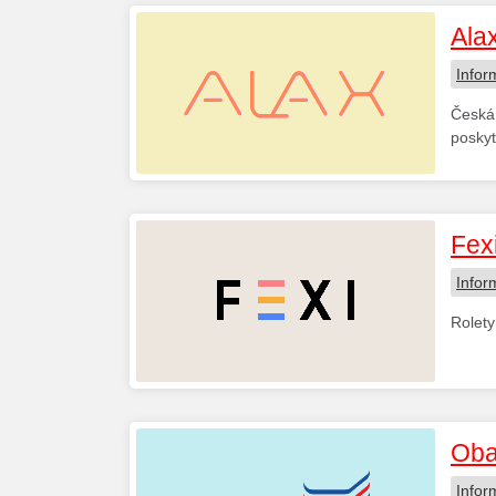
Ala
Infor
Česká 
poskyt
Fex
Infor
Rolety
Oba
Infor