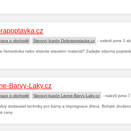
rapoptavka.cz
mace o obchodě
Slevový kupón Dobrapoptavka.cz
- nalezli jsme 3 a
e řemeslníka nebo sháníte stavební materiál? Zadejte zdarma poptávk
ne-Barvy-Laky.cz
mace o obchodě
Slevový kupón Levne-Barvy-Laky.cz
- nalezli jsme 
livý dodavatel techniky pro barvy a impregnace dřeva. Bohaté zkušenost
vé ceny.