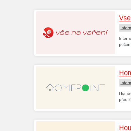
Vse
Infor
Intern
pečení
Hom
Infor
Home-p
přes 2
Hou