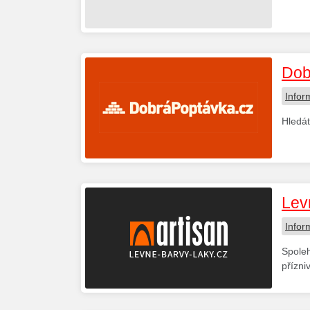
Dob
Infor
Hledát
Lev
Infor
Spoleh
přízni