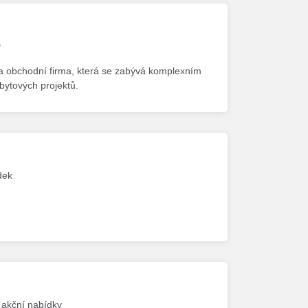
y
í a obchodní firma, která se zabývá komplexním
bytových projektů.
dek
2 akční nabídky