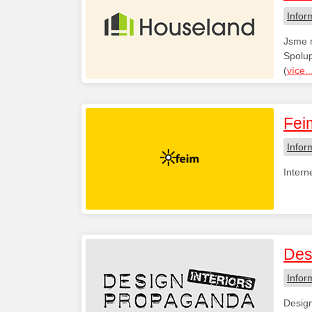
Infor
Jsme m
Spolup
(
více..
Fei
Infor
Intern
Des
Infor
Design