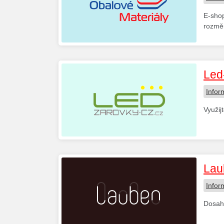
E-shop
rozměr
Led
Infor
Využij
Lau
Infor
Dosahu