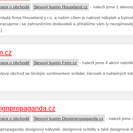
mace o obchodě
Slevový kupón Houseland.cz
- nalezli jsme 1 slevo
ladá firma Houseland s.r.o. a naším cílem je nabízet nábytek a bytové
racujeme i se zahraničními dodavateli a přinášíme vám ty nezajímavěj
.
)
m.cz
mace o obchodě
Slevový kupón Feim.cz
- nalezli jsme 4 akční nabíd
etový obchod se širokým sortimentem svítidel, žárovek a světelných zdr
ignpropaganda.cz
mace o obchodě
Slevový kupón Designpropaganda.cz
- nalezli jsme
propaganda designový nábytek, designová svítidla a také designové d