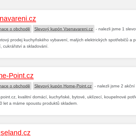
navareni.cz
mace o obchodě
Slevový kupón Vsenavareni.cz
- nalezli jsme 1 slev
etový prodej kuchyňského vybavení, malých elektrických spotřebičů a 
, cukrářství a skladování.
e-Point.cz
mace o obchodě
Slevový kupón Home-Point.cz
- nalezli jsme 2 akční
oint.cz, kvalitní domácí, kuchyňské, bytové, uklízecí, koupelnové po
0 let a máme spoustu produktů skladem.
seland.cz