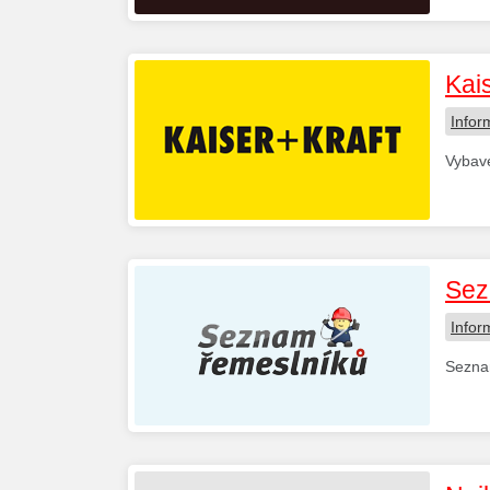
Kais
Infor
Vybave
Sez
Infor
Seznam