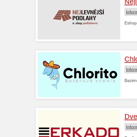
Nej
Infor
Eshop 
Chlo
Infor
Bazéno
Dve
Infor