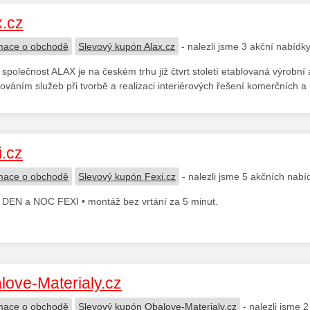
x.cz
mace o obchodě
Slevový kupón Alax.cz
- nalezli jsme 3 akční nabídk
společnost ALAX je na českém trhu již čtvrt století etablovaná výrobn
ováním služeb při tvorbě a realizaci interiérových řešení komerčních a 
i.cz
mace o obchodě
Slevový kupón Fexi.cz
- nalezli jsme 5 akčních nabí
 DEN a NOC FEXI • montáž bez vrtání za 5 minut.
love-Materialy.cz
mace o obchodě
Slevový kupón Obalove-Materialy.cz
- nalezli jsme 