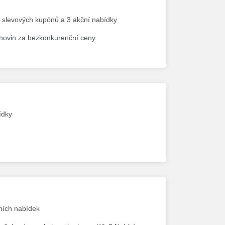
5 slevových kupónů a 3 akční nabídky
ahovin za bezkonkurenční ceny.
ídky
čních nabídek