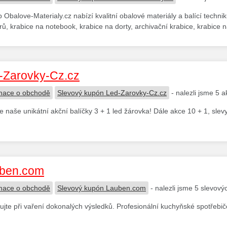
 Obalove-Materialy.cz nabízí kvalitní obalové materiály a balící techni
ů, krabice na notebook, krabice na dorty, archivační krabice, krabice n
-Zarovky-Cz.cz
mace o obchodě
Slevový kupón Led-Zarovky-Cz.cz
- nalezli jsme 5 
te naše unikátní akční balíčky 3 + 1 led žárovka! Dále akce 10 + 1, slev
ben.com
mace o obchodě
Slevový kupón Lauben.com
- nalezli jsme 5 slevov
jte při vaření dokonalých výsledků. Profesionální kuchyňské spotře