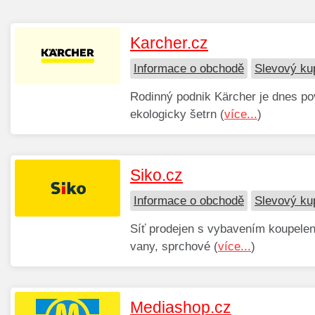
Karcher.cz
Informace o obchodě
Slevový ku
Rodinný podnik Kärcher je dnes p
ekologicky šetrn (
více...
)
Siko.cz
Informace o obchodě
Slevový ku
Síť prodejen s vybavením koupelen 
vany, sprchové (
více...
)
Mediashop.cz