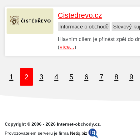
Cistedrevo.cz
Informace o obchodě
Slevový ku
Hlavním cílem je přinést zpět do d
(
více...
)
1
2
3
4
5
6
7
8
9
Copyright © 2006 - 2026 Internet-obchody.cz
.
Provozovatelem serveru je firma
Netiq.biz